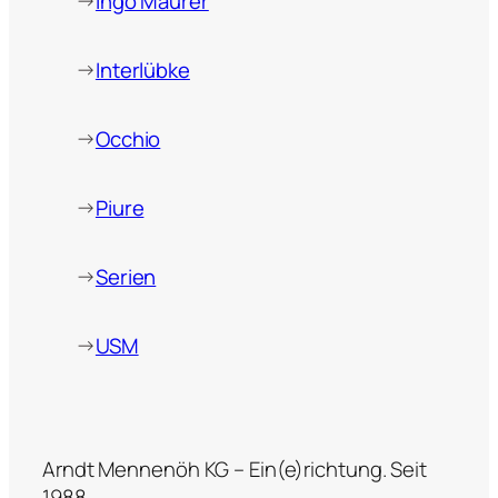
→
Ingo Maurer
→
Interlübke
→
Occhio
→
Piure
→
Serien
→
USM
Arndt Mennenöh KG – Ein(e)richtung. Seit
1988.