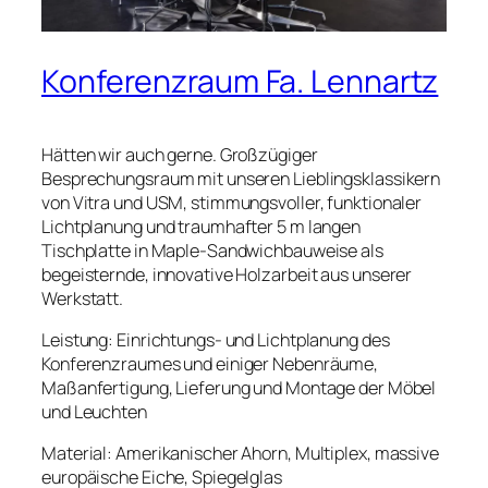
Konferenzraum Fa. Lennartz
Hätten wir auch gerne. Großzügiger
Besprechungsraum mit unseren Lieblingsklassikern
von Vitra und USM, stimmungsvoller, funktionaler
Lichtplanung und traumhafter 5 m langen
Tischplatte in Maple-Sandwichbauweise als
begeisternde, innovative Holzarbeit aus unserer
Werkstatt.
Leistung: Einrichtungs- und Lichtplanung des
Konferenzraumes und einiger Nebenräume,
Maßanfertigung, Lieferung und Montage der Möbel
und Leuchten
Material: Amerikanischer Ahorn, Multiplex, massive
europäische Eiche, Spiegelglas