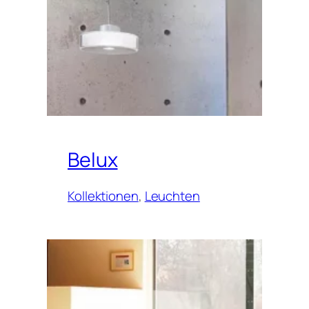
Belux
Kollektionen
, 
Leuchten