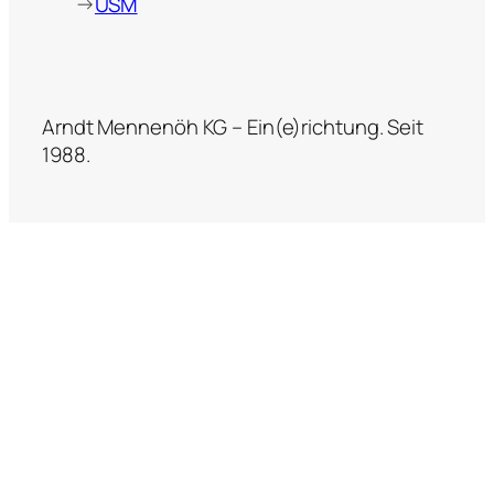
→
USM
Arndt Mennenöh KG – Ein(e)richtung. Seit
1988.