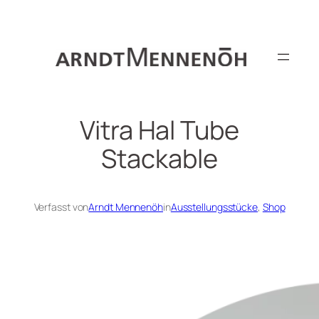
Zum
Inhalt
springen
Vitra Hal Tube
Stackable
Verfasst von
Arndt Mennenöh
in
Ausstellungsstücke
, 
Shop