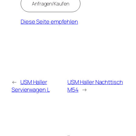
Diese Seite empfehlen
←
USM Haller
USM Haller Nachttisch
Servierwagen L
M54
→