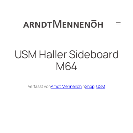
Zum
Inhalt
springen
USM Haller Sideboard
M64
Verfasst von
Arndt Mennenöh
in
Shop
, 
USM