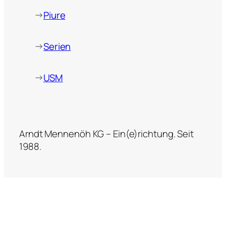
→
Piure
→
Serien
→
USM
Arndt Mennenöh KG – Ein(e)richtung. Seit
1988.