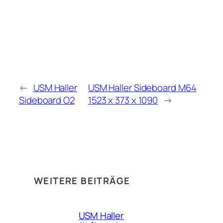
←
USM Haller
USM Haller Sideboard M64
Sideboard O2
1523 x 373 x 1090
→
WEITERE BEITRÄGE
USM Haller