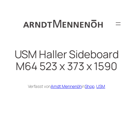
Zum
Inhalt
springen
USM Haller Sideboard
M64 523 x 373 x 1590
Verfasst von
Arndt Mennenöh
in
Shop
, 
USM