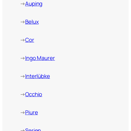
→
Auping
→
Belux
→
Cor
→
Ingo Maurer
→
Interlübke
→
Occhio
→
Piure
→
Serien