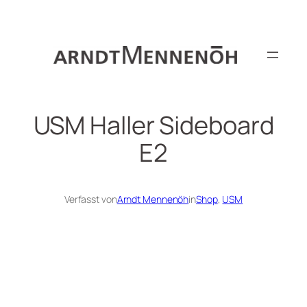
Zum
Inhalt
springen
USM Haller Sideboard
E2
Verfasst von
Arndt Mennenöh
in
Shop
, 
USM