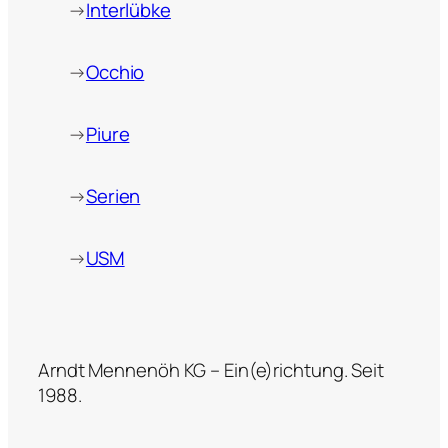
→
Interlübke
→
Occhio
→
Piure
→
Serien
→
USM
Arndt Mennenöh KG – Ein(e)richtung. Seit
1988.