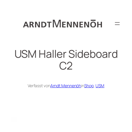
Zum
Inhalt
springen
USM Haller Sideboard
C2
Verfasst von
Arndt Mennenöh
in
Shop
, 
USM