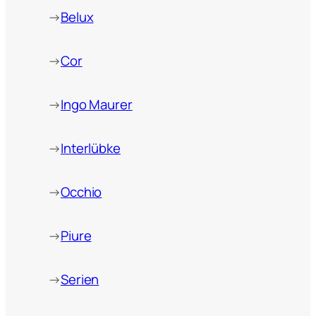
→
Belux
→
Cor
→
Ingo Maurer
→
Interlübke
→
Occhio
→
Piure
→
Serien