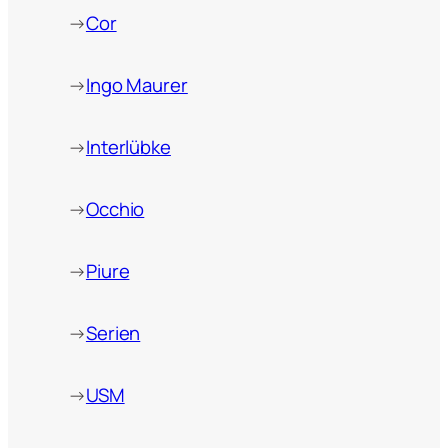
→
Cor
→
Ingo Maurer
→
Interlübke
→
Occhio
→
Piure
→
Serien
→
USM