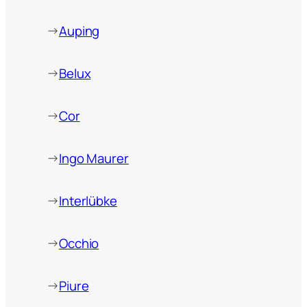
→
Auping
→
Belux
→
Cor
→
Ingo Maurer
→
Interlübke
→
Occhio
→
Piure