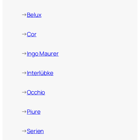
→
Belux
→
Cor
→
Ingo Maurer
→
Interlübke
→
Occhio
→
Piure
→
Serien