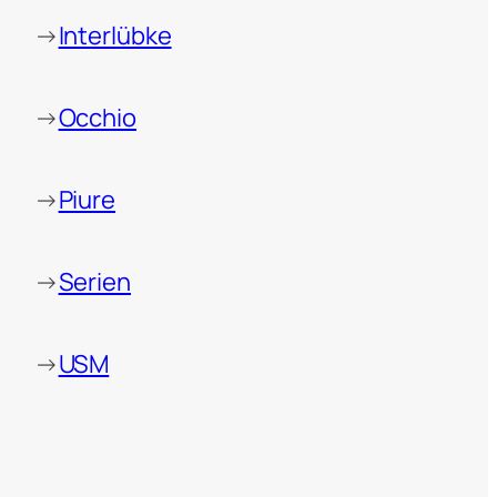
→
Interlübke
→
Occhio
→
Piure
→
Serien
→
USM