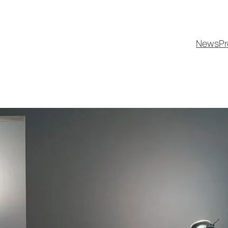
News
Pr